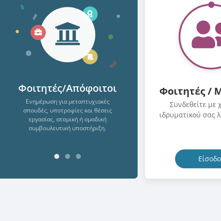
Φοιτητές/Απόφοιτοι
Φοιτητές / 
Ενημέρωση για μεταπτυχιακές
Συνδεθείτε με 
σπουδές, υποτροφίες και θέσεις
ιδρυματικού σας 
εργασίας, ατομική ή ομαδική
συμβουλευτική υποστήριξη.
Είσοδο