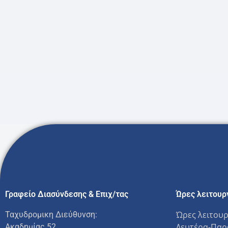
Γραφείο Διασύνδεσης & Επιχ/τας
Ώρες λειτουρ
Ώρες λειτουρ
Ταχυδρομικη Διεύθυνση:
Δευτέρα-Παρα
Ακαδημίας 52,