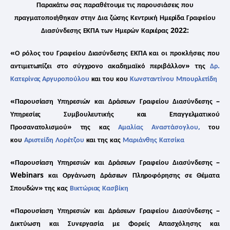
Παρακάτω
σας
παραθέτουμε
τις
παρουσιάσεις
που
πραγματοποιήθηκαν
στην
Δια
ζώσης
Κεντρική
Ημερίδα
Γραφείου
2022:
Διασύνδεσης
ΕΚΠΑ
των
Ημερών
Καριέρας
«
Ο
ρόλος
του
Γραφείου
Διασύνδεσης
ΕΚΠΑ
και
οι
προκλήσεις
που
»
.
αντιμετωπίζει
στο
σύγχρονο
ακαδημαϊκό
περιβάλλον
της
Δρ
Κατερίνας
Αργυροπούλο
υ
και
του
κου
Κωνσταντίνου
Μπουρλετίδη
«
–
Παρουσίαση
Υπηρεσιών
και
Δράσεων
Γραφείου
Διασύνδεσης
Υπηρεσίες
Συμβουλευτικής
και
Επαγγελματικού
»
,
Προσανατολισμού
της
κας
Αμαλίας
Αναστάσογλου
του
κου
Αριστείδη
Λορέτζου
και
της
κας
Μαριάνθης
Κατσίκα
«
–
Παρουσίαση
Υπηρεσιών
και
Δράσεων
Γραφείου
Διασύνδεσης
Webinars
και
Οργάνωση
Δράσεων
Πληροφόρησης
σε
Θέματα
»
Σπουδών
της
κας
Βικτώριας
Κασβίκη
«
–
Παρουσίαση
Υπηρεσιών
και
Δράσεων
Γραφείου
Διασύνδεσης
Δικτύωση
και
Συνεργασία
με
Φορείς
Απασχόλησης
και