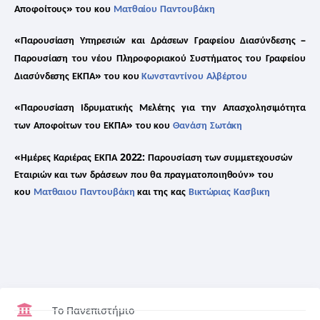
»
Αποφοίτους
του
κου
Ματθαίου
Παντουβάκη
«
–
Παρουσίαση
Υπηρεσιών
και
Δράσεων
Γραφείου
Διασύνδεσης
Παρουσίαση
του
νέου
Πληροφοριακού
Συστήματος
του
Γραφείου
»
Διασύνδεσης
ΕΚΠΑ
του
κου
Κωνσταντίνου
Αλβέρτου
«
Παρουσίαση
Ιδρυματικής
Μελέτης
για
την
Απασχολησιμότητα
»
των
Αποφοίτων
του
ΕΚΠΑ
του
κου
Θανάση
Σωτάκη
«
2022:
Ημέρες
Καριέρας
ΕΚΠΑ
Παρουσίαση
των
συμμετεχουσών
»
Εταιριών
και
των
δράσεων
που
θα
πραγματοποιηθούν
του
κου
Ματθαιου
Παντουβάκη
και
της
κας
Βικτώριας
Κασβικη
Το Πανεπιστήμιο